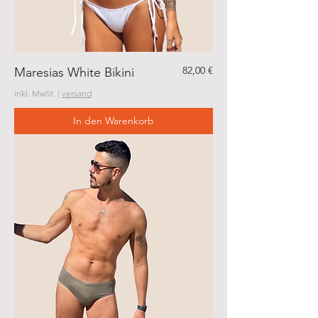
Preis
82,00 €
Maresias White Bikini
inkl. MwSt.
|
versand
In den Warenkorb