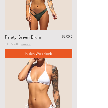
Preis
82,00 €
Paraty Green Bikini
inkl. MwSt.
|
versand
In den Warenkorb