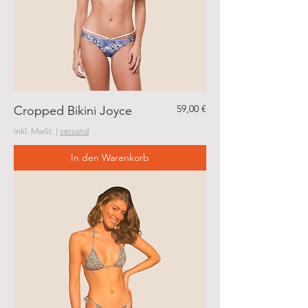
Preis
59,00 €
Cropped Bikini Joyce
inkl. MwSt.
|
versand
In den Warenkorb