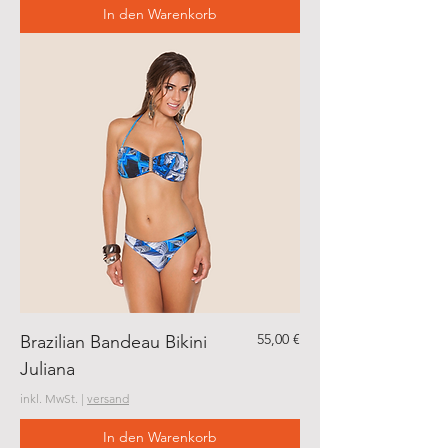
In den Warenkorb
Preis
55,00 €
Brazilian Bandeau Bikini
Juliana
inkl. MwSt.
|
versand
In den Warenkorb