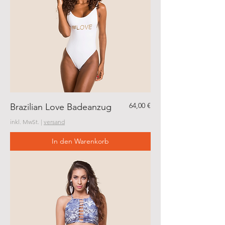
Preis
64,00 €
Brazilian Love Badeanzug
inkl. MwSt.
|
versand
In den Warenkorb