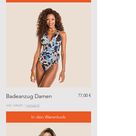
Preis
77,00 €
Badeanzug Damen
inkl. MwSt.
|
versand
In den Warenkorb