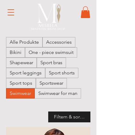
Alle Produkte
Accessories
Bikini
One - piece swimsuit
Shapewear
Sport bras
Sport leggings
Sport shorts
Sport tops
Sportswear
Swimwear
Swimwear for man
Filtern & sortieren