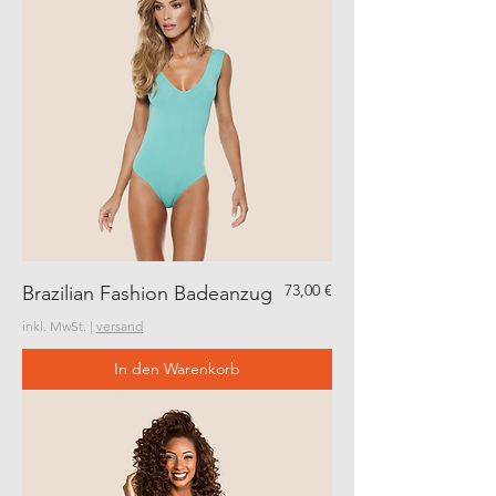
Preis
73,00 €
Brazilian Fashion Badeanzug
inkl. MwSt.
|
versand
In den Warenkorb