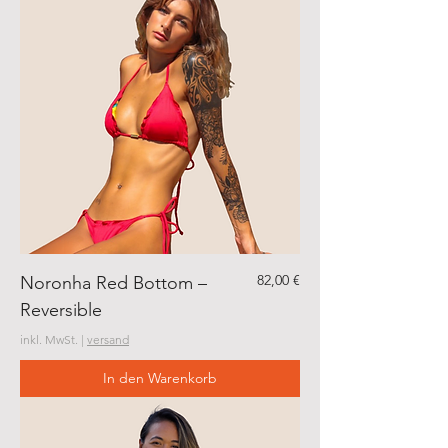
Preis
82,00 €
Noronha Red Bottom –
Reversible
inkl. MwSt.
|
versand
In den Warenkorb