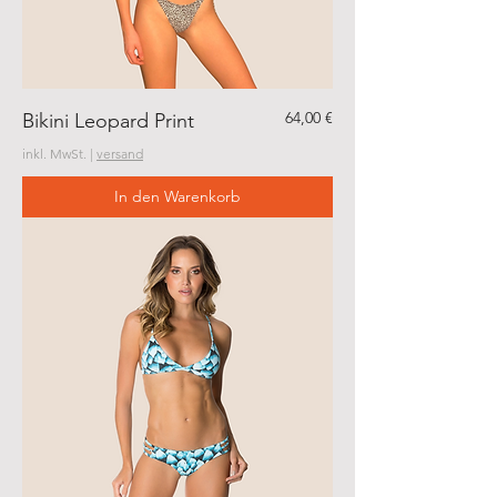
Preis
64,00 €
Bikini Leopard Print
inkl. MwSt.
|
versand
In den Warenkorb