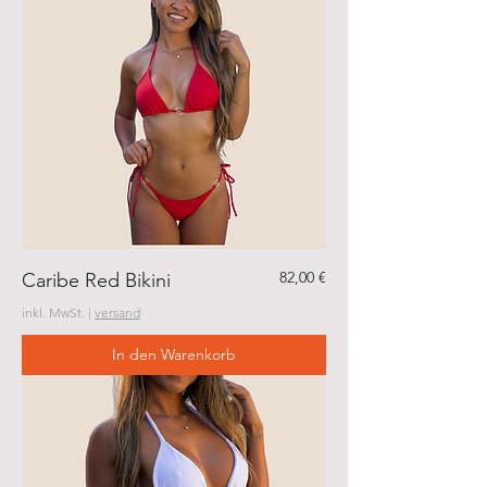
Preis
82,00 €
Caribe Red Bikini
inkl. MwSt.
|
versand
In den Warenkorb