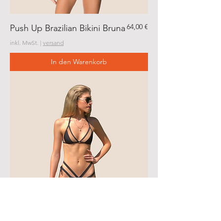
Preis
64,00 €
Push Up Brazilian Bikini Bruna
inkl. MwSt.
|
versand
In den Warenkorb