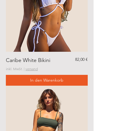
Preis
82,00 €
Caribe White Bikini
inkl. MwSt.
|
versand
In den Warenkorb