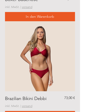
inkl. MwSt.
|
versand
In den Warenkorb
Preis
73,00 €
Brazilian Bikini Debbi
inkl. MwSt.
|
versand