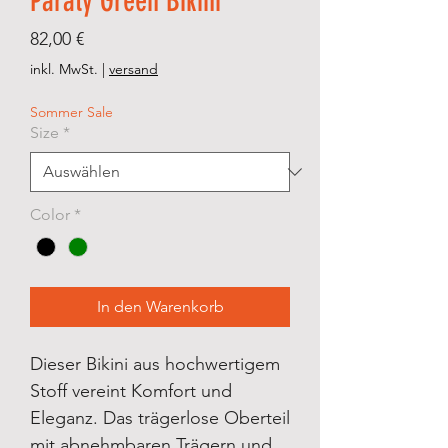
Paraty Green Bikini
Preis
82,00 €
inkl. MwSt.
|
versand
Sommer Sale
Size
*
Color
*
In den Warenkorb
Dieser Bikini aus hochwertigem
Stoff vereint Komfort und
Eleganz. Das trägerlose Oberteil
mit abnehmbaren Trägern und