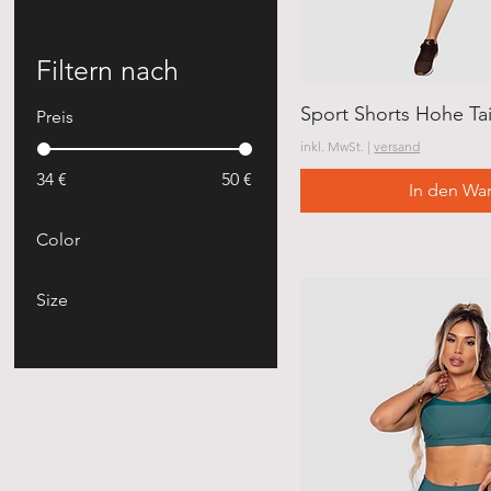
Filtern nach
Sport Shorts Hohe Tai
Preis
inkl. MwSt.
|
versand
34 €
50 €
In den Wa
Color
Size
Large
Medium
S/M
Small