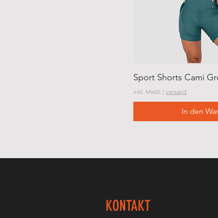
Sport Shorts Cami G
inkl. MwSt.
|
versand
In den Wa
KONTAKT