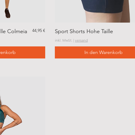
Preis
44,95 €
lle Colmeia
Sport Shorts Hohe Taille
inkl. MwSt.
|
versand
renkorb
In den Warenkorb