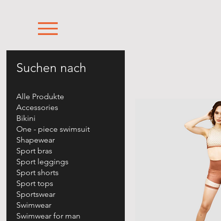
Suchen nach
Alle Produkte
Accessories
Bikini
One - piece swimsuit
Shapewear
Sport bras
Sport leggings
Sport shorts
Sport tops
Sportswear
Swimwear
Swimwear for man