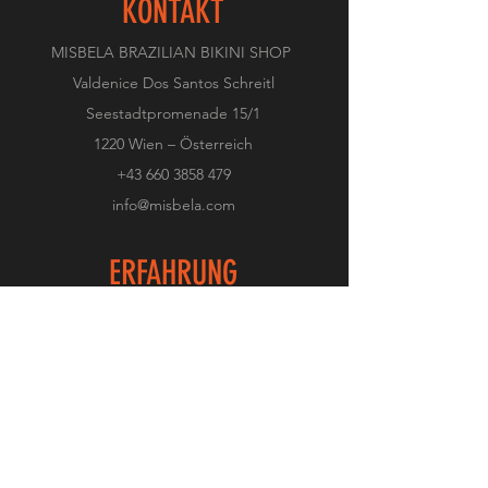
KONTAKT
MISBELA BRAZILIAN BIKINI SHOP
Valdenice Dos Santos Schreitl
Seestadtpromenade 15/1
1220 Wien – Österreich
+
43 660 3858 479
info@misbela.com
ERFAHRUNG
Impressum
Datenschutzerklärun
g
Versand und Widerruf
FOLGEN SIE UNS