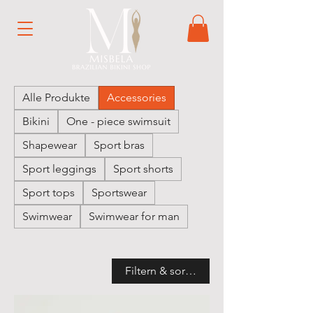
Alle Produkte
Accessories
Bikini
One - piece swimsuit
Shapewear
Sport bras
Sport leggings
Sport shorts
Sport tops
Sportswear
Swimwear
Swimwear for man
Filtern & sortieren