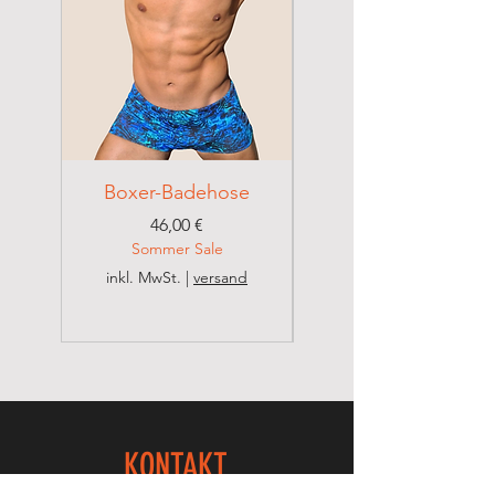
Im Schonwaschgang bis 30° waschen.
Nicht bleichen
Nicht im Trockner trocken
Nicht chemisch reinigen
Boxer-Badehose
Brazilian Badehose
Preis
46,00 €
Sommer Sale
inkl. MwSt.
|
versand
inkl. MwSt.
KONTAKT