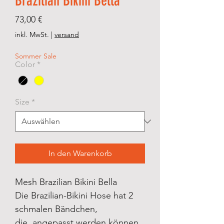
Brazilian Bikini Bella
Preis
73,00 €
inkl. MwSt.
|
versand
Sommer Sale
Color
*
Size
*
In den Warenkorb
Mesh Brazilian Bikini Bella
Die Brazilian-Bikini Hose hat 2
schmalen Bändchen,
die angepasst werden können.