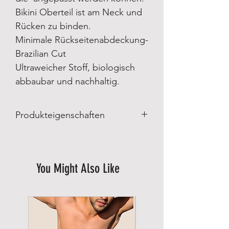
Bikini Oberteil ist am Neck und
Rücken zu binden.
Minimale Rückseitenabdeckung-
Brazilian Cut
Ultraweicher Stoff, biologisch
abbaubar und nachhaltig.
Produkteigenschaften
Produkteigenschaften:
Made in Brazil
Hergestellt von Lybethras Brazilian
You Might Also Like
Swimwear
Materialzusammensetzung:
85% Polyamid
15% Spandex
Futterstoff: 100% Polyamid
Pflege: