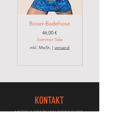
Boxer-Badehose
Brazilian Badehose
Preis
46,00 €
Sommer Sale
inkl. MwSt.
|
versand
inkl. MwSt.
KONTAKT
MISBELA BRAZILIAN BIKINI SHOP
Valdenice Dos Santos Schreitl
Seestadtpromenade 15/1
1220 Wien – Österreich