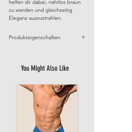
helfen dir dabei, nahtlos braun
zu werden und gleichzeitig
Eleganz auszustrahlen.
Produkteigenschaften
Produkteigenschaften
:
Made in Brazil
Hergestellt von Lybethras Brazilian
You Might Also Like
Swimwear
Materialzusammensetzung:
85% Polyamid
15% Spandex
Futterstoff:
100% Polyamid
Pflege:
Im Schonwaschgang bis 30° waschen.
Nicht bleichen
Nicht im Trockner trocken