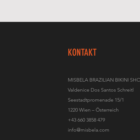
KONTAKT
MISBELA BRAZILIAN BIKINI SH
Valdenice Dos Santos Schreitl
Seestadtpromenade 15/1
1220 Wien – Österreich
+
43 660 3858 479
info@misbela.com