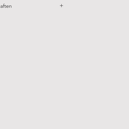
aften
n
:
 Brazilian Shapewear
tzung:
is 30° C waschen.
ocken
gen