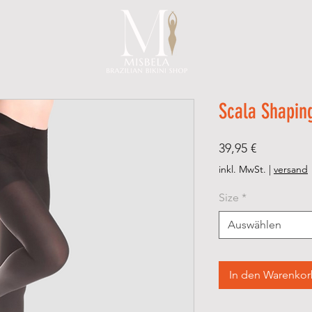
Scala Shapin
Preis
39,95 €
inkl. MwSt.
|
versand
Size
*
Auswählen
In den Warenko