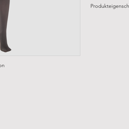
Produkteigensch
Produkteigenschafte
Made in Brazil
Hergestellt von Scala
Materialzusammense
88% Polyamid
12% Elasthan
Futter:
77% Baumwolle
ion
23% Polyamid
Pflege:
Im Schonwaschgang b
Nicht bleichen
Nicht im Trockner tr
Nicht chemisch reini