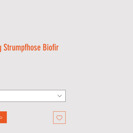
g Strumpfhose Biofir
rb