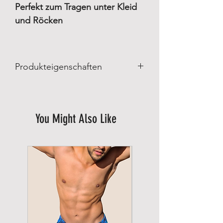
Perfekt zum Tragen unter Kleid
und Röcken
Produkteigenschaften
Produkteigenschaften
:
Made in Brazil
Hergestellt von Scala Brazilian
You Might Also Like
Shapewear
Materialzusammensetzung:
88% Polyamid
15% Elasthan
2% Wolle
Pflege:
Im Schonwaschgang bis 30° C waschen.
Nicht bleichen
Nicht im Trockner trocken
Nicht chemisch reinigen