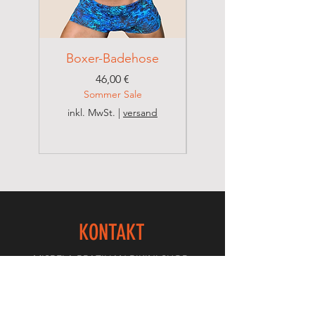
Boxer-Badehose
Brazilian Badehose
Preis
46,00 €
Sommer Sale
inkl. MwSt.
|
versand
inkl. MwSt.
KONTAKT
MISBELA BRAZILIAN BIKINI SHOP
Valdenice Dos Santos Schreitl
Seestadtpromenade 15/1