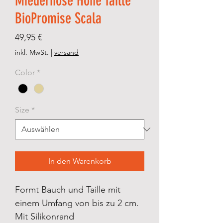
Miederhose Hohe Taille
BioPromise Scala
Preis
49,95 €
inkl. MwSt.
|
versand
Color
*
Size
*
In den Warenkorb
Formt Bauch und Taille mit
einem Umfang von bis zu 2 cm.
Mit Silikonrand