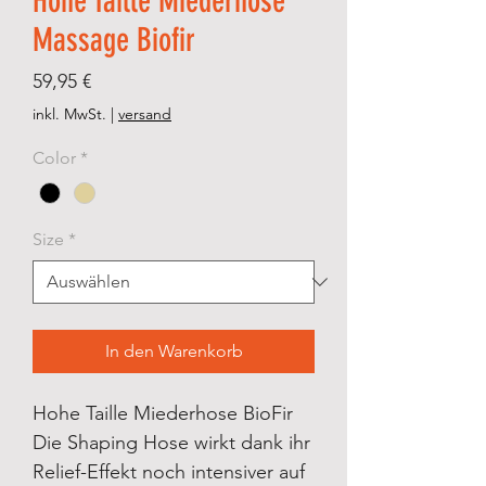
Hohe Taille Miederhose
Massage Biofir
Preis
59,95 €
inkl. MwSt.
|
versand
Color
*
Size
*
In den Warenkorb
Hohe Taille Miederhose BioFir
Die Shaping Hose wirkt dank ihr
Relief-Effekt noch intensiver auf