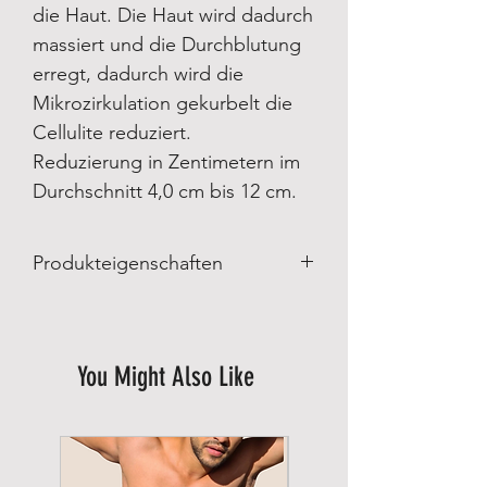
die Haut. Die Haut wird dadurch
massiert und die Durchblutung
erregt, dadurch wird die
Mikrozirkulation gekurbelt die
Cellulite reduziert.
Reduzierung in Zentimetern im
Durchschnitt 4,0 cm bis 12 cm.
Produkteigenschaften
Produkteigenschaften
:
Made in Brazil
Hergestellt von Scala Brazilian
You Might Also Like
Shapewear
BioFir Technologie
Materialzusammensetzung:
90% Polyamid
10% Elasthan