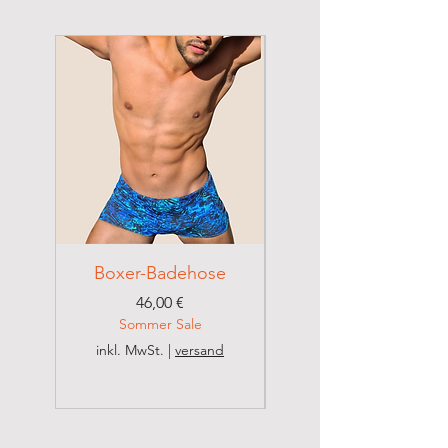
Hergestellt von Portofit
Materialzusammensetzung:
100% Polyamid
Pflege:
Im Schonwaschgang bis 40° C waschen.
Boxer-Badehose
Brazilian Badehose
Preis
46,00 €
Sommer Sale
inkl. MwSt.
|
versand
inkl. MwSt.