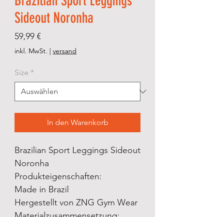
Brazilian Sport Leggings
Sideout Noronha
Preis
59,99 €
inkl. MwSt.
|
versand
Size
*
In den Warenkorb
Brazilian Sport Leggings Sideout
Noronha
Produkteigenschaften:
Made in Brazil
Hergestellt von ZNG Gym Wear
Materialzusammensetzung: