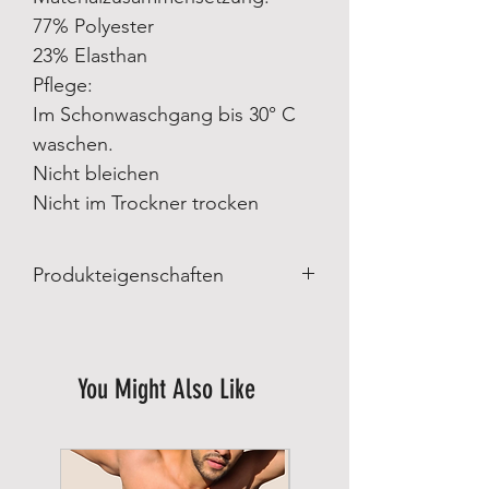
77% Polyester
23% Elasthan
Pflege:
Im Schonwaschgang bis 30° C
waschen.
Nicht bleichen
Nicht im Trockner trocken
Produkteigenschaften
Produkteigenschaften:
Made in Brazil
Hergestellt von ZNG Gym Wear
You Might Also Like
Materialzusammensetzung:
77% Polyester
23% Elasthan
Pflege:
Im Schonwaschgang bis 30° C waschen.