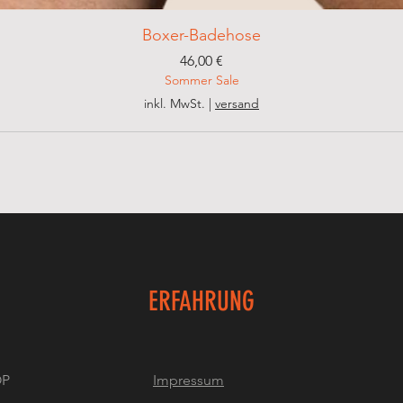
Boxer-Badehose
Preis
46,00 €
Sommer Sale
inkl. MwSt.
|
versand
ERFAHRUNG
OP
Impressum