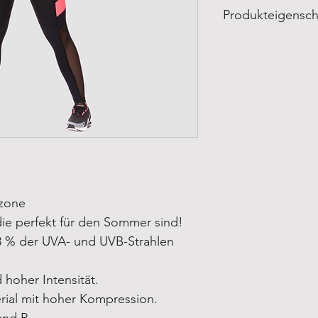
Produkteigensch
Produkteigenschafte
Made in Brazil
Hergestellt von ZN
Materialzusammense
85% Polyamid
15% Elasthan
Pflege:
Im Schonwaschgang b
Nicht bleichen
Nicht im Trockner tr
tzone
die perfekt für den Sommer sind!
98 % der UVA- und UVB-Strahlen
 hoher Intensität.
rial mit hoher Kompression.
und P