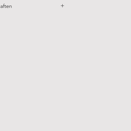
aften
n:
G Gym Wear
tzung:
is 30° C waschen.
ocken