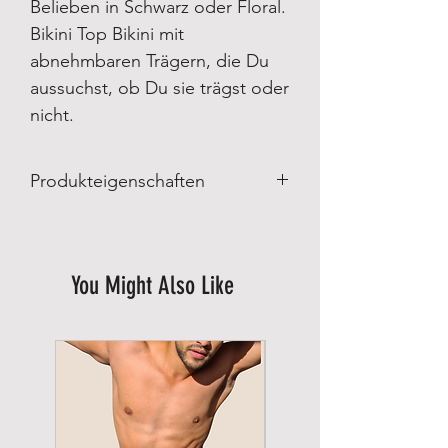
Belieben in Schwarz oder Floral.
Bikini Top Bikini mit
abnehmbaren Trägern, die Du
aussuchst, ob Du sie trägst oder
nicht.
Produkteigenschaften
Produkteigenschaften:
Made in Brazil
Hergestellt von Lybethras Brazilian
You Might Also Like
Swimwear
Materialzusammensetzung:
85% Polyamid
15% Spandex
Futterstoff: 100% Polyamid
Pflege:
Im Schonwaschgang bis 30° waschen.
Nicht bleichen